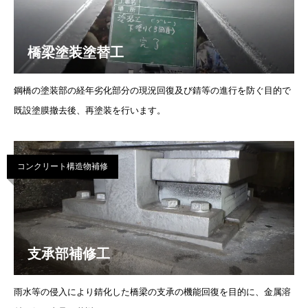
橋梁塗装塗替工
鋼橋の塗装部の経年劣化部分の現況回復及び錆等の進行を防ぐ目的で
既設塗膜撤去後、再塗装を行います。
コンクリート構造物補修
支承部補修工
雨水等の侵入により錆化した橋梁の支承の機能回復を目的に、金属溶